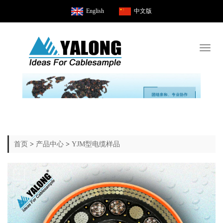
English
中文版
Toggl
naviga
首页
>
产品中心
>
YJM型电缆样品