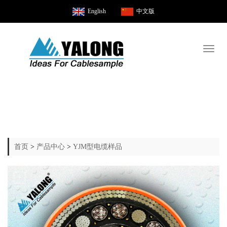
English
中文版
Toggl
naviga
首页
>
产品中心
>
YJM型电缆样品