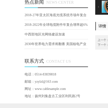
热点新闻
NEWS CENTER
2018-27年亚太区海底光缆系统市场年复合
增9.8%
2018-2022年全球电缆附件年复合增率超6%
详情
中西部地区光网络建设加速
上一个
2030年世界电力需求将翻番 美国核电产业
下一个
正在寻求突破
联系方式
CONTACT US
电话：0514-83839818
邮箱：yzylzl@163.com
网址：
www.cablesample.com
地址：扬州刘集盘古工业区利民路2号