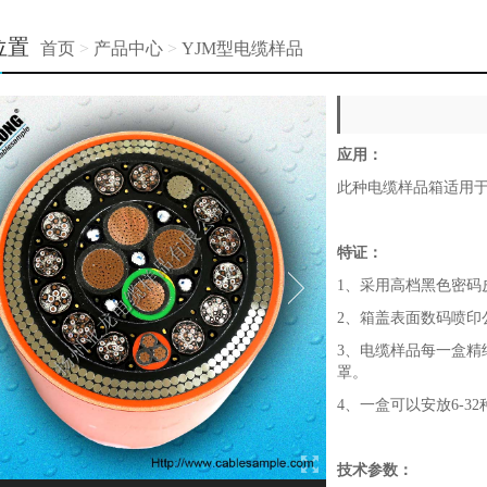
位置
首页
>
产品中心
>
YJM型电缆样品
应用：
此种电缆样品箱适用
特证：
1、采用高档黑色密码
2、箱盖表面数码喷印
3、电缆样品每一盒精
罩。
4、一盒可以安放6-3
技术参数：