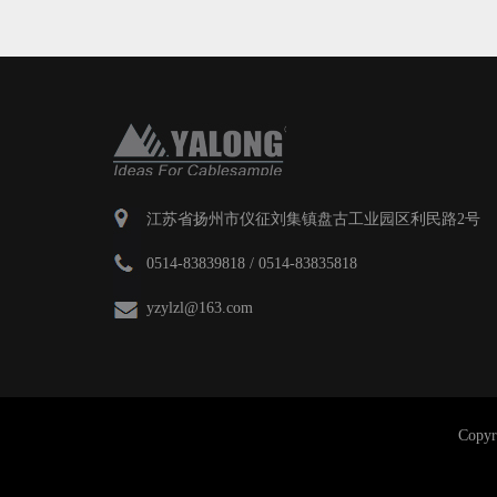
江苏省扬州市仪征刘集镇盘古工业园区利民路2号
0514-83839818 / 0514-83835818
yzylzl@163.com
Cop