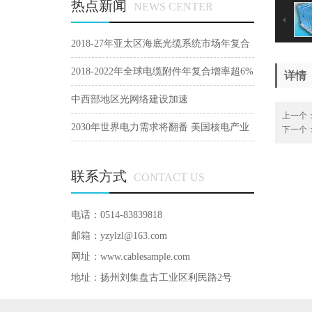
热点新闻
NEWS CENTER
2018-27年亚太区海底光缆系统市场年复合
增9.8%
2018-2022年全球电缆附件年复合增率超6%
详情
中西部地区光网络建设加速
上一个
2030年世界电力需求将翻番 美国核电产业
下一个
正在寻求突破
联系方式
CONTACT US
电话：0514-83839818
邮箱：yzylzl@163.com
网址：
www.cablesample.com
地址：扬州刘集盘古工业区利民路2号