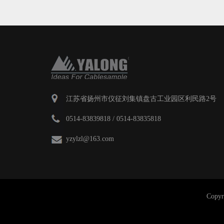
江苏省扬州市仪征刘集镇盘古工业园区利民路2号
0514-83839818 / 0514-83835818
yzylzl@163.com
Cop