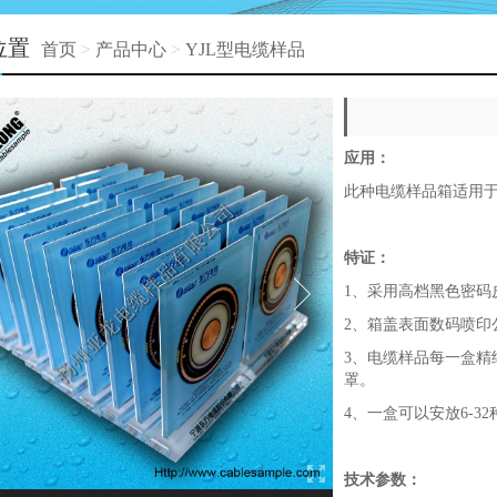
位置
首页
>
产品中心
>
YJL型电缆样品
应用：
此种电缆样品箱适用
特证：
1、采用高档黑色密码
2、箱盖表面数码喷印
3、电缆样品每一盒精
罩。
4、一盒可以安放6-3
技术参数：